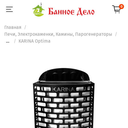
0
Главная
Печи, Электрокаменки, Камины, Парогенераторы
...
KARINA Optima