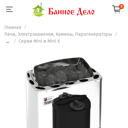
0
Главная
Печи, Электрокаменки, Камины, Парогенераторы
...
Серии Mini и Mini X