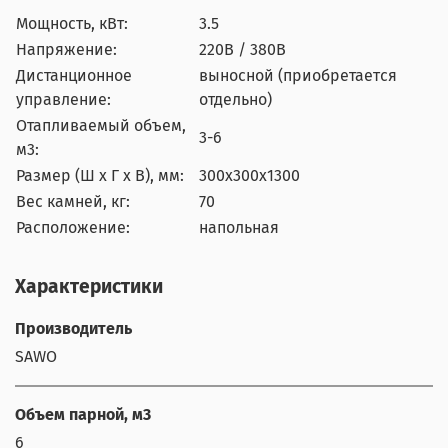
Мощность, кВт:
3.5
Напряжение:
220В / 380В
Дистанционное
выносной (приобретается
управление:
отдельно)
Отапливаемый объем,
3-6
м3:
Размер (Ш x Г x В), мм:
300x300x1300
Вес камней, кг:
70
Расположение:
напольная
Характеристики
Производитель
SAWO
Объем парной, м3
6