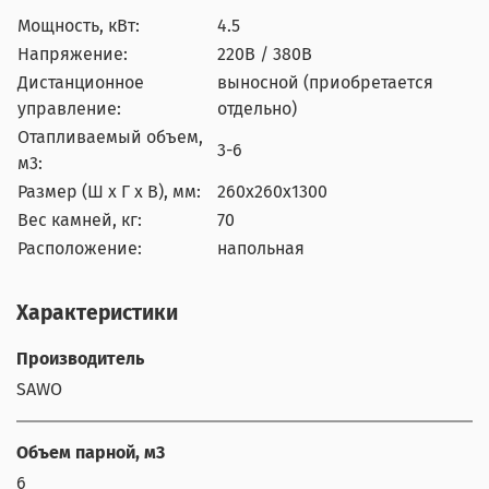
Мощность, кВт:
4.5
Напряжение:
220В / 380В
Дистанционное
выносной (приобретается
управление:
отдельно)
Отапливаемый объем,
3-6
м3:
Размер (Ш x Г x В), мм:
260x260x1300
Вес камней, кг:
70
Расположение:
напольная
Характеристики
Производитель
SAWO
Объем парной, м3
6