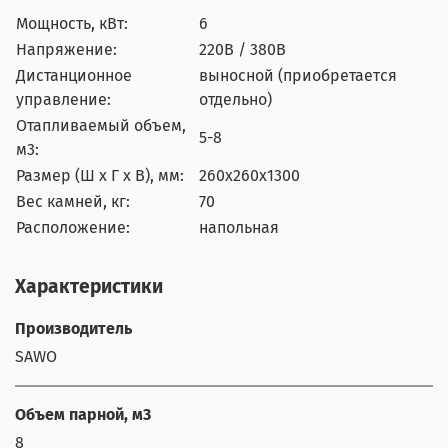
Мощность, кВт:
6
Напряжение:
220В / 380В
Дистанционное
выносной (приобретается
управление:
отдельно)
Отапливаемый объем,
5-8
м3:
Размер (Ш x Г x В), мм:
260x260x1300
Вес камней, кг:
70
Расположение:
напольная
Характеристики
Производитель
SAWO
Объем парной, м3
8