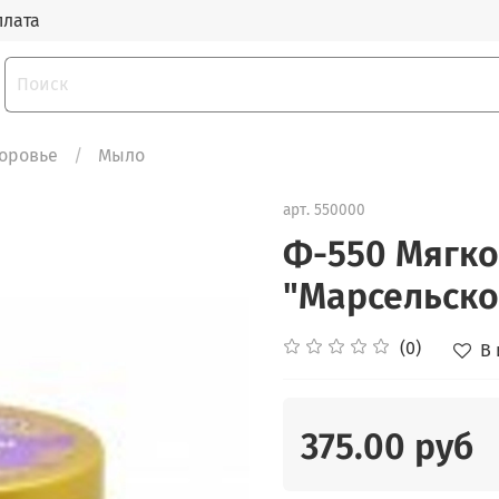
плата
доровье
Мыло
арт.
550000
Ф-550 Мягко
"Марсельско
(0)
В
375.00 руб