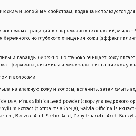
ическим и целебным свойствам, издавна используется для
е восточных традиций и современных технологий, мыло – 
ля бережного, но глубокого очищения кожи (эффект пилинг
ливы и лаванды бережно, но глубоко очищает кожу питает
ржат ферменты, витамины и минералы, питающие кожу и 
лом и волосами.
ыла на влажную кожу и волосы, вспенить, затем смыть во
ide DEA, Pinus Sibirica Seed powder (скорлупа кедрового оре
pyllum Extract (экстракт чабреца), Salvia Officinalis Extract
rfum, Benzoic Acid, Sorbic Acid, Dehydroacetic Acid, Benzyl alc