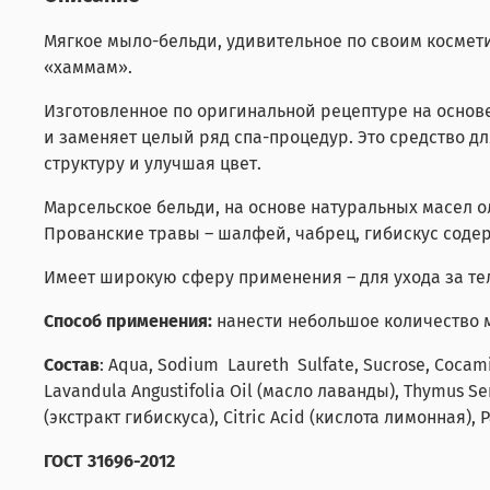
Мягкое мыло-бельди, удивительное по своим космет
«хаммам».
Изготовленное по оригинальной рецептуре на основ
и заменяет целый ряд спа-процедур. Это средство д
структуру и улучшая цвет.
Марсельское бельди, на основе натуральных масел о
Прованские травы – шалфей, чабрец, гибискус соде
Имеет широкую сферу применения – для ухода за те
Способ применения:
нанести небольшое количество м
Состав
: Aqua, Sodium Laureth Sulfate, Sucrose, Cocam
Lavandula Angustifolia Oil (масло лаванды), Thymus Ser
(экстракт гибискуса), Citric Acid (кислота лимонная), Pa
ГОСТ 31696-2012