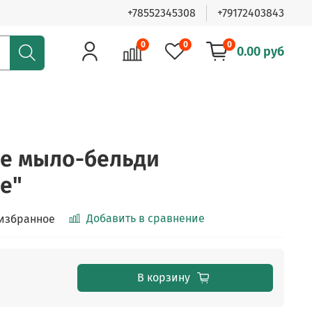
+78552345308
+79172403843
0
0
0
0.00 руб
е мыло-бельди
е"
Добавить в сравнение
 избранное
В корзину