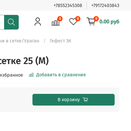
+78552345308
+79172403843
0
0
0
0.00 руб
чи в сетке/Ураган
Гефест ЗК
сетке 25 (М)
Добавить в сравнение
 избранное
В корзину