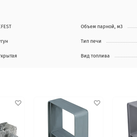
EFEST
Объем парной, м3
угун
Тип печи
ткрытая
Вид топлива