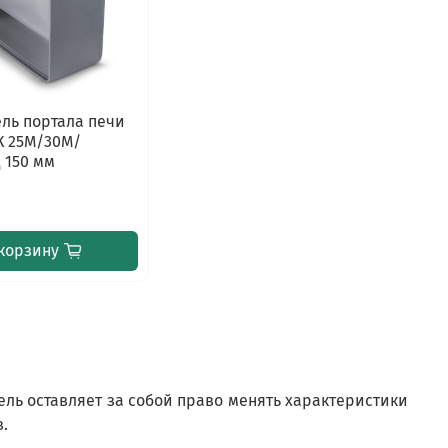
ль портала печи
К 25М/30М/
 150 мм
б
корзину
ель оставляет за собой право менять характеристики
в.