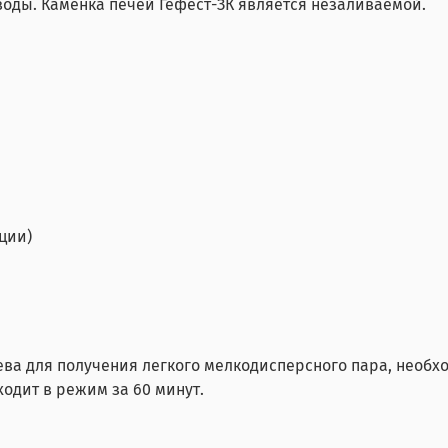
оды. Каменка печей Гефест-ЗК является незаливаемой.
ции)
ева для получения легкого мелкодисперсного пара, необх
одит в режим за 60 минут.