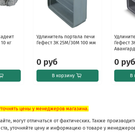
жадеит
Удлинитель портала печи
Удлините
10 кг
Гефест ЗК 25М/30М 100 мм
Гефест З
Авангард
0 руб
0 ру
В корзину
В 
уточнять цены у менеджеров магазина.
йте, могут отличаться от фактических. Также производит
ста, уточняйте цену и информацию о товаре у менеджеро