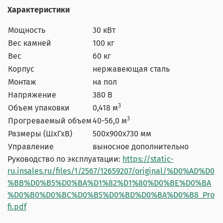
Характеристики
Мощность
30
кВт
Вес камней
100
кг
Вес
60
кг
Корпус
нержавеющая сталь
Монтаж
на пол
Напряжение
380
В
3
Объем упаковки
0,418
м
3
Прогреваемый объем
40-56,0
м
Размеры (ШхГхВ)
500x900x730
мм
Управление
выносное дополнительно
Руководство по эксплуатации:
https://static-
ru.insales.ru/files/1/2567/12659207/original/%D0%AD%D0
%BB%D0%B5%D0%BA%D1%82%D1%80%D0%BE%D0%BA
%D0%B0%D0%BC%D0%B5%D0%BD%D0%BA%D0%B8_Pro
fi.pdf