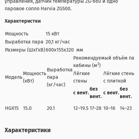
управления, датчик температуры ZG-660 и одно
паровое сопло Harvia ZG500.
Характеристки
Мощность
15
кВт
Выработка пара
20,1
кг/час
Размеры (ШхГхВ)
600x155x320
мм
Рекомендуемый объём пар
3
кабины (м
)
Выработка
Мощность
Лёгкие
Лёгкие стены
К
Модель
пара
(кВт)
стены
с плиткой
с
(кг/час)
без
без
с вент.
с вент.
с
вент.
вент.
HGX15
15.0
20.1
12–19.5
17–28
10–16
14–23
8
Характеристики