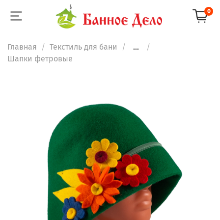
0
Главная
Текстиль для бани
...
Шапки фетровые