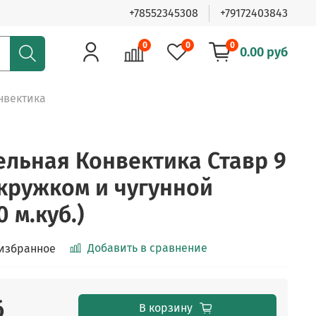
+78552345308
+79172403843
0
0
0
0.00 руб
нвектика
ельная Конвектика Ставр 9
 кружком и чугунной
 м.куб.)
Добавить в сравнение
 избранное
б
В корзину