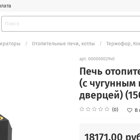
плата
нераторы
Отопительные печи, котлы
Термофор, Ко
арт.
00000002940
Печь отопит
(с чугунным
дверцей) (150
(0)
В
18171.00 ру