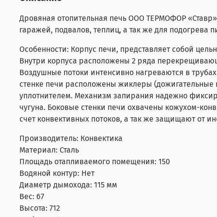
Д
ровяная отопительная печь ООО ТЕРМОФОР «Ставр»
гаражей, подвалов, теплиц, а так же для подогрева п
Особенности: Корпус печи, представляет собой цел
Внутри корпуса расположены 2 ряда перекрещивающи
Воздушные потоки интенсивно нагреваются в трубах
стенке печи расположены жиклеры (дожигательные ка
уплотнителем. Механизм запирания надежно фиксиру
чугуна. Боковые стенки печи охвачены кожухом-кон
счет конвективных потоков, а так же защищают от и
Производитель:
Конвектика
Материал:
Сталь
Площадь отапливаемого помещения:
150
Водяной контур:
Нет
Диаметр дымохода:
115
мм
Вес:
67
Высота:
712