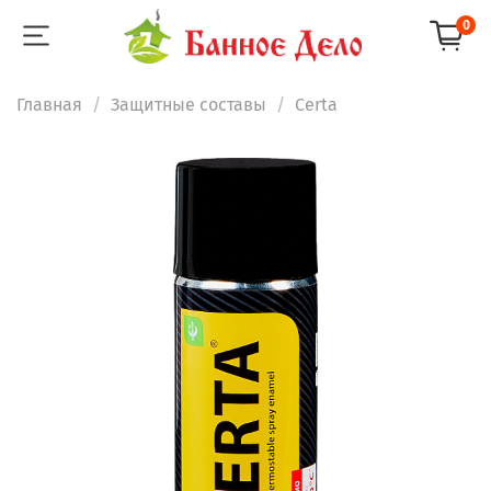
0
Главная
Защитные составы
Certa