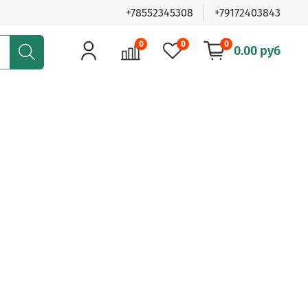
+78552345308
+79172403843
0
0
0
0.00 руб