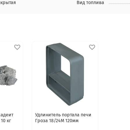
акрытая
Вид топлива
жадеит
Удлинитель портала печи
10 кг
Гроза 18/24М 120мм