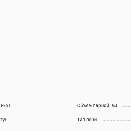
EFEST
Объем парной, м3
угун
Тип печи