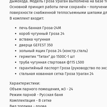
дымохода. Модель Гроза Ураган выполнена на базе т
Основной принцип работы печи сохранён – получение
поверхности снабженной теплосъемными шипами для
В комплект входит:
печь банная Гроза-24М
короб чугунный Гроза 24
вставка чугунная
дверца GEFEST 350
зольный ящик Гроза 24 (констр.сталь)
герметик "Титан" до 1500С-1 шт
труба чугунная стартовая ф115 L500
гарантийный паспорт Гроза (руководство по эк
стальная кованная сетка Гроза Ураган 24
Характеристики:
Объем парного помещения, м3 - 24
Режим парной - Русская баня
Комплектация - В сетке
Вид топлива - дрова