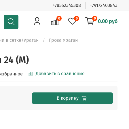
+78552345308
+79172403843
0
0
0
0.00 руб
чи в сетке/Ураган
Гроза Ураган
 24 (М)
Добавить в сравнение
 избранное
В корзину