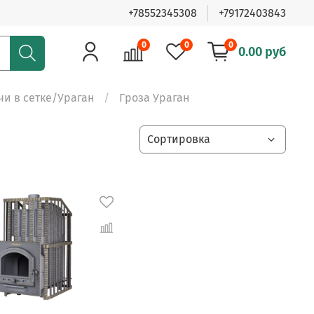
+78552345308
+79172403843
0
0
0
0.00 руб
чи в сетке/Ураган
Гроза Ураган